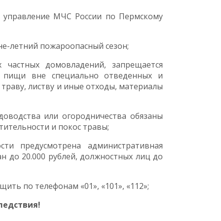
е управление МЧС России по Пермскому
нне-летний пожароопасный сезон;
х частных домовладений, запрещается
я пищи вне специально отведенных и
 траву, листву и иные отходы, материалы
адоводства или огородничества обязаны
тительности и покос травы;
сти предусмотрена административная
н до 20.000 рублей, должностных лиц до
ть по телефонам «01», «101», «112»;
ледствия!