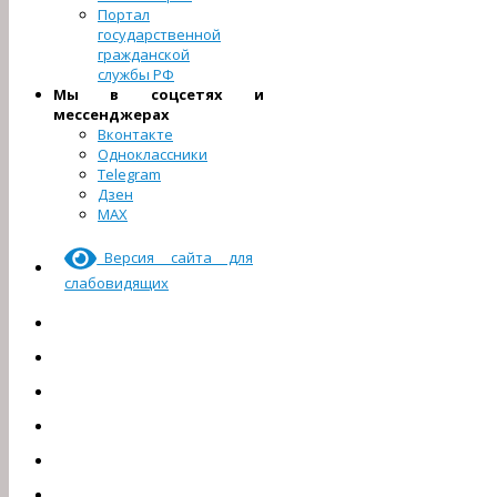
Портал
государственной
гражданской
службы РФ
Мы в соцсетях и
мессенджерах
Вконтакте
Одноклассники
Telegram
Дзен
МАХ
Версия сайта для
слабовидящих