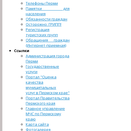
Телефоны Перми
Памятки для
населения
Обязанности граждан
Осторожно: ГРИПП!
Регистрация
туристcких групп
Обращения граждан
(Интернет-приемная)
Ссылки
Администрация города
Перми
Государственные
услуги
Портал "Оценка
качества
муниципальных
услуг в Пермском крае"
Портал Правительства
Пермского края
Главное управление
МЧС по Пермскому
краю
Карта сайта
Фотогалерея