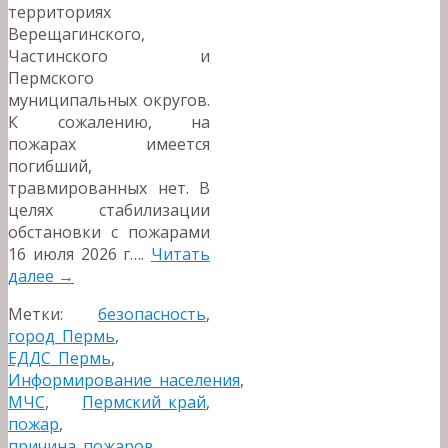
территориях
Верещагинского,
Частинского и
Пермского
муниципальных округов.
К сожалению, на
пожарах имеется
погибший,
травмированных нет. В
целях стабилизации
обстановки с пожарами
16 июля 2026 г….
Читать
далее
→
Метки:
безопасность
,
город_Пермь
,
ЕДДС_Пермь
,
Информирование_населения
,
МЧС
,
Пермский_край
,
пожар
,
причина_пожаров
,