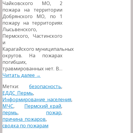
Чайковского МО, 2
пожара на территории
Добрянского МО, по 1
пожару на территориях
Лысьвенского,
Пермского, Частинского
и
Карагайского муниципальных
округов. На пожарах
погибших,
травмированных нет. В…
Читать далее
→
Метки:
безопасность
,
ЕДДС_Пермь
,
Информирование_населения
,
МЧС
,
Пермский_край
,
пермь
,
пожар
,
причина_пожаров
,
сводка по пожарам