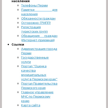
населения
Телефоны Перми
Памятки для
населения
Обязанности граждан
Осторожно: ГРИПП!
Регистрация
туристcких групп
Обращения граждан
(Интернет-приемная)
Ссылки
Администрация города
Перми
Государственные
услуги
Портал "Оценка
качества
муниципальных
услуг в Пермском крае"
Портал Правительства
Пермского края
Главное управление
МЧС по Пермскому
краю
Карта сайта