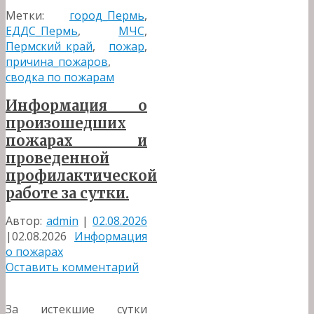
Метки:
город_Пермь
,
ЕДДС_Пермь
,
МЧС
,
Пермский_край
,
пожар
,
причина_пожаров
,
сводка по пожарам
Информация о
произошедших
пожарах и
проведенной
профилактической
работе за сутки.
Автор:
admin
|
02.08.2026
|
02.08.2026
Информация
о пожарах
Оставить комментарий
За истекшие сутки