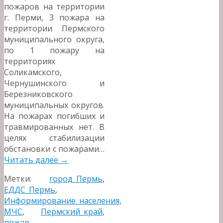
пожаров на территории
г. Перми, 3 пожара на
территории Пермского
муниципального округа,
по 1 пожару на
территориях
Соликамского,
Чернушинского и
Березниковского
муниципальных округов.
На пожарах погибших и
травмированных нет. В
целях стабилизации
обстановки с пожарами…
Читать далее
→
Метки:
город_Пермь
,
ЕДДС_Пермь
,
Информирование_населения
,
МЧС
,
Пермский_край
,
пожар
,